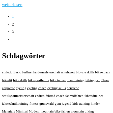
weiterlesen
1
2
3
Schlagwörter
athletic
Basic
berliner landesmeisterschaft schulsport
bicycle skills
bike-coach
bike-fit
bike skills
bikesportberlin
bike trainer
bike training
biking
car
Clean
corporate
cycling
cycling coach
cycling skills
deutsche
schulsportmeisterschaft
enduro
fahrrad-coach
fahrradfahren
fahrradtrainer
fahrtechniktraining
fitness
grunewald
gym
jugend
kids training
kinder
Materials
Minimal
Modern
mountain bike fahren
mountain biking