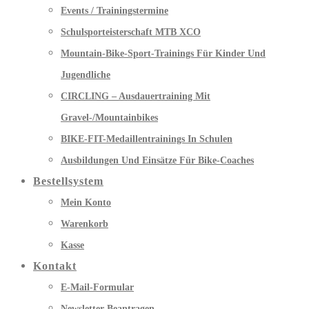
Events / Trainingstermine
Schulsporteisterschaft MTB XCO
Mountain-Bike-Sport-Trainings Für Kinder Und
Jugendliche
CIRCLING – Ausdauertraining Mit
Gravel-/Mountainbikes
BIKE-FIT-Medaillentrainings In Schulen
Ausbildungen Und Einsätze Für Bike-Coaches
Bestellsystem
Mein Konto
Warenkorb
Kasse
Kontakt
E-Mail-Formular
Newsletter Beantragen