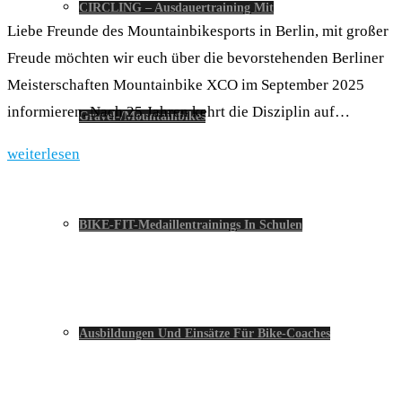
CIRCLING – Ausdauertraining Mit
Liebe Freunde des Mountainbikesports in Berlin, mit großer
Freude möchten wir euch über die bevorstehenden Berliner
Meisterschaften Mountainbike XCO im September 2025
informieren. Nach 25 Jahren kehrt die Disziplin auf…
Gravel-/Mountainbikes
weiterlesen
BIKE-FIT-Medaillentrainings In Schulen
Ausbildungen Und Einsätze Für Bike-Coaches