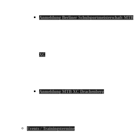
Anmeldung Berliner Schulsportmeisterschaft MTB
XC
Anmeldung MTB XC Drachenberg
Events / Trainingstermine