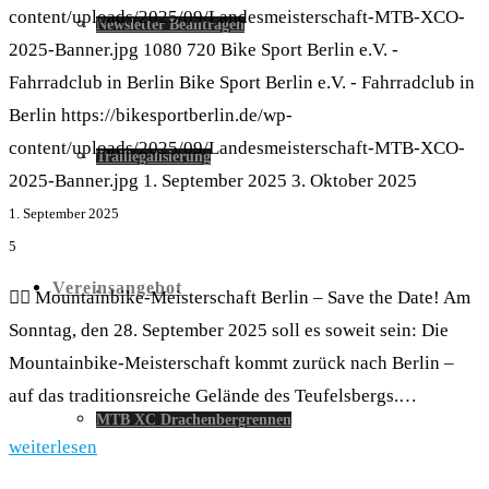
content/uploads/2025/09/Landesmeisterschaft-MTB-XCO-
Newsletter Beantragen
2025-Banner.jpg
1080
720
Bike Sport Berlin e.V. -
Fahrradclub in Berlin
Bike Sport Berlin e.V. - Fahrradclub in
Berlin
https://bikesportberlin.de/wp-
content/uploads/2025/09/Landesmeisterschaft-MTB-XCO-
Traillegalisierung
2025-Banner.jpg
1. September 2025
3. Oktober 2025
1. September 2025
5
Vereinsangebot
🚵‍♂️ Mountainbike-Meisterschaft Berlin – Save the Date! Am
Sonntag, den 28. September 2025 soll es soweit sein: Die
Mountainbike-Meisterschaft kommt zurück nach Berlin –
auf das traditionsreiche Gelände des Teufelsbergs.…
MTB XC Drachenbergrennen
weiterlesen