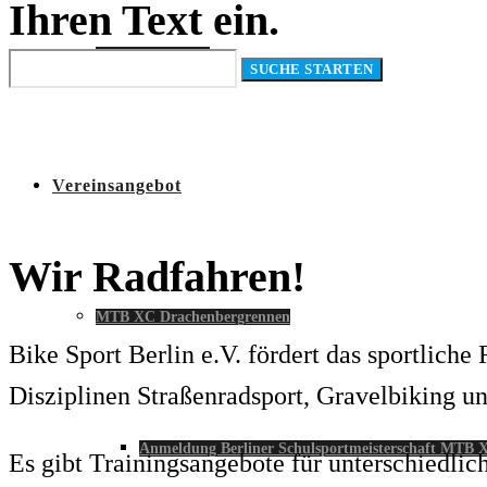
Ihren Text ein.
Traillegalisierung
Vereinsangebot
Wir
Radfahren!
MTB XC Drachenbergrennen
Bike Sport Berlin e.V. fördert das sportlich
Disziplinen Straßenradsport, Gravelbiking u
Anmeldung Berliner Schulsportmeisterschaft MTB 
Es gibt Trainingsangebote für unterschiedlic