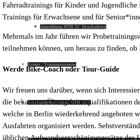
Fahrradtrainings für Kinder und Jugendliche
Trainings für Erwachsene und für Senior*in
Anmeldung MTB XC Drachenberg
Mehrmals im Jahr führen wir Probetrainingsv
teilnehmen können, um heraus zu finden, ob 
Events / Trainingstermine
Werde Bike-Coach oder Tour-Guide
Wir freuen uns darüber, wenn sich Interessie
die bekannten Übungsleiterqualifikationen
Schulsporteisterschaft MTB XCO
welche in Berlin wiederkehrend angeboten wi
Ausfahrten organisiert werden. Sebstverständ
üblichen Aufwandsentschägigungssätze des L