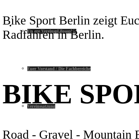
Bike Sport Berlin zeigt Eu
Radfahren in Berlin.
Unsere Vereinsphilosophie
Euer Vorstand / Die Fachbereiche
BIKE SPO
Vereinssatzung
Road - Gravel - Mountain 