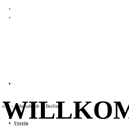
WILLKO
e.V. – Fahrradclub in Berlin
Verein