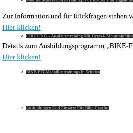
Mountain-Bike-Sport-Trainings Für Kinder Und Jugendlic
Zur Information und für Rückfragen stehen wi
Hier klicken!
CIRCLING – Ausdauertraining Mit Gravel-/Mountainbike
Details zum Ausbildungsprogramm „BIKE-FIT-
Hier klicken!
BIKE-FIT-Medaillentrainings In Schulen
Ausbildungen Und Einsätze Für Bike-Coaches