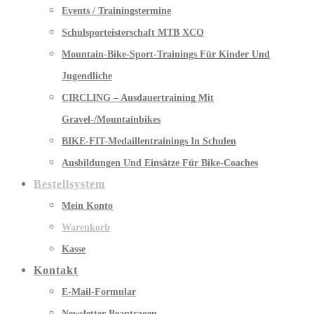
Events / Trainingstermine
Schulsporteisterschaft MTB XCO
Mountain-Bike-Sport-Trainings Für Kinder Und
Jugendliche
CIRCLING – Ausdauertraining Mit
Gravel-/Mountainbikes
BIKE-FIT-Medaillentrainings In Schulen
Ausbildungen Und Einsätze Für Bike-Coaches
Bestellsystem
Mein Konto
Warenkorb
Kasse
Kontakt
E-Mail-Formular
Newsletter Beantragen