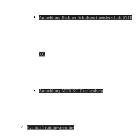
Anmeldung Berliner Schulsportmeisterschaft MTB
XC
Anmeldung MTB XC Drachenberg
Events / Trainingstermine