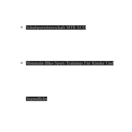
Schulsporteisterschaft MTB XCO
Mountain-Bike-Sport-Trainings Für Kinder Und
Jugendliche