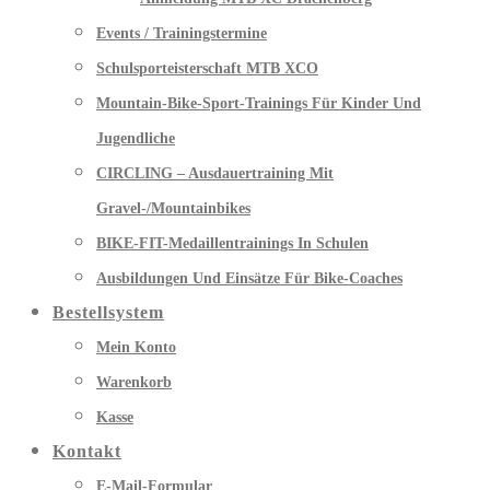
Events / Trainingstermine
Schulsporteisterschaft MTB XCO
Mountain-Bike-Sport-Trainings Für Kinder Und
Jugendliche
CIRCLING – Ausdauertraining Mit
Gravel-/Mountainbikes
BIKE-FIT-Medaillentrainings In Schulen
Ausbildungen Und Einsätze Für Bike-Coaches
Bestellsystem
Mein Konto
Warenkorb
Kasse
Kontakt
E-Mail-Formular