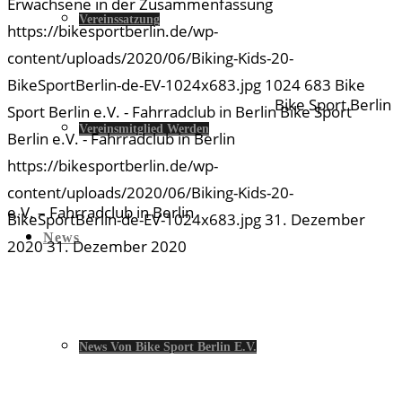
Erwachsene in der Zusammenfassung
Vereinssatzung
https://bikesportberlin.de/wp-
content/uploads/2020/06/Biking-Kids-20-
BikeSportBerlin-de-EV-1024x683.jpg
1024
683
Bike
Bike Sport Berlin
Sport Berlin e.V. - Fahrradclub in Berlin
Bike Sport
Vereinsmitglied Werden
Berlin e.V. - Fahrradclub in Berlin
https://bikesportberlin.de/wp-
content/uploads/2020/06/Biking-Kids-20-
e.V. – Fahrradclub in Berlin
BikeSportBerlin-de-EV-1024x683.jpg
31. Dezember
News
2020
31. Dezember 2020
News Von Bike Sport Berlin E.V.