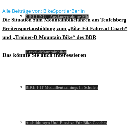
Alle Beiträge von: BikeSportlerBerlin
CIRCLING – Ausdauertraining Mit
Die Situation zum Mountainbikefahren am Teufelsberg
Breitensportausbildung zum „Bike-Fit Fahrrad-Coach“
und „Trainer-D Mountain Bike“ des BDR
Gravel-/Mountainbikes
Das könnte Sie auch interessieren
BIKE-FIT-Medaillentrainings In Schulen
Ausbildungen Und Einsätze Für Bike-Coaches