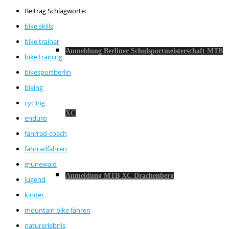
Beitrag Schlagworte:
bike skills
bike trainer
Anmeldung Berliner Schulsportmeisterschaft MTB
bike training
bikesportberlin
biking
cycling
XC
enduro
fahrrad-coach
fahrradfahren
grunewald
Anmeldung MTB XC Drachenberg
jugend
kinder
mountain bike fahren
naturerlebnis