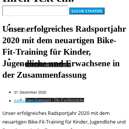
Unser erfolgreiches Radsportjahr
Verein
2020 mit dem neuartigen Bike-
Fit-Training für Kinder,
Jugendliche und Erwachsene in
Unsere Vereinsphilosophie
der Zusammenfassung
31. Dezember 2020
Euer Vorstand / Die Fachbereiche
BikeSportlerBerlin
Unser erfolgreiches Radsportjahr 2020 mit dem
neuartigen Bike-Fit-Training für Kinder, Jugendliche und