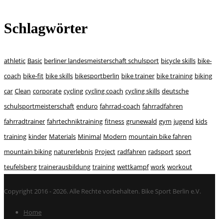
Schlagwörter
athletic
Basic
berliner landesmeisterschaft schulsport
bicycle skills
bike-
coach
bike-fit
bike skills
bikesportberlin
bike trainer
bike training
biking
car
Clean
corporate
cycling
cycling coach
cycling skills
deutsche
schulsportmeisterschaft
enduro
fahrrad-coach
fahrradfahren
fahrradtrainer
fahrtechniktraining
fitness
grunewald
gym
jugend
kids
training
kinder
Materials
Minimal
Modern
mountain bike fahren
mountain biking
naturerlebnis
Project
radfahren
radsport
sport
teufelsberg
trainerausbildung
training
wettkampf
work
workout
Copyright 2016 - 2026. Alle Rechte vorbehalten. Bike Sport Berlin e.V.
Home